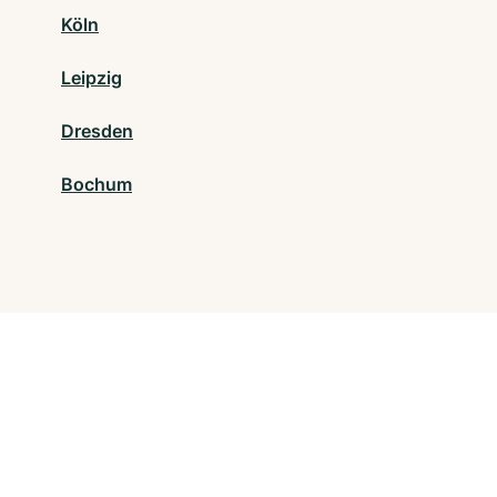
Köln
Leipzig
Dresden
Bochum