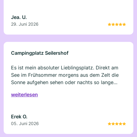
Jea. U.
29. Juni 2026
Campingplatz Seilershof
Es ist mein absoluter Lieblingsplatz. Direkt am
See im Frühsommer morgens aus dem Zelt die
Sonne aufgehen sehen oder nachts so lange
wachbleiben und verbal "die Welt retten", bis man
weiterlesen
bei Sonnenaufgang in den Schlafsack kriecht. Ein
Traum. Sauber, klein, unkompliziert, morgens
frische Brötchen, abends ein Bier. Was will man
Erek O.
mehr?
05. Juni 2026