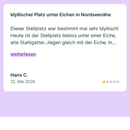
Idyllischer Platz unter Eichen in Nordseenähe
Dieser Stellplatz war bestimmt mal sehr Idyllisch!
Heute ist der Stellplatz lieblos unter einer Eiche,
alte Stahlgatter...liegen gleich mit der Eiche. In
einschlägigen Foren sind traumhafte Fotos zu
weiterlesen
sehen, mit Wiesen, Sitzgruppen etc., diese sind
von Pferden zertrampelt zu schwarzem
Untergrund und Grenzen direkt an der Eiche,
Hans C.
deinem Stellplatz.Wir sind wirklich nicht pingelig
22. Mai 2026
und haben schon viel gesehen in 50 Jahren
Camping, aber so etwas haben wir noch nicht
gesehen.