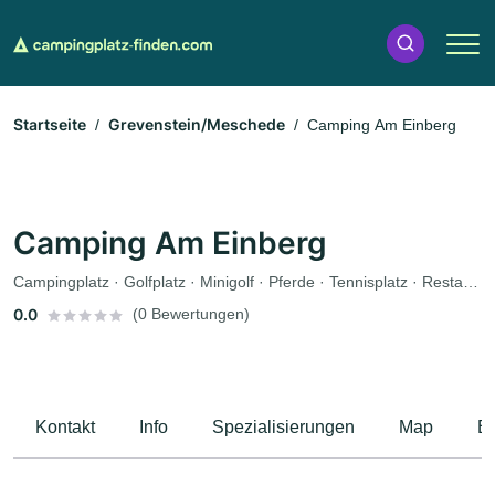
Startseite
Grevenstein/Meschede
Camping Am Einberg
Camping Am Einberg
Campingplatz · Golfplatz · Minigolf · Pferde · Tennisplatz · Restaurant · Sauna · Bootsverleih · Fahrradverleih · Imbiss · Zeltplatz · Wohnmobile
0.0
(0 Bewertungen)
Kontakt
Info
Spezialisierungen
Map
B