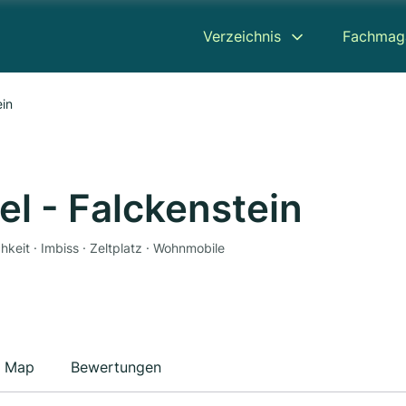
Verzeichnis
Fachmag
ein
l - Falckenstein
keit · Imbiss · Zeltplatz · Wohnmobile
Map
Bewertungen