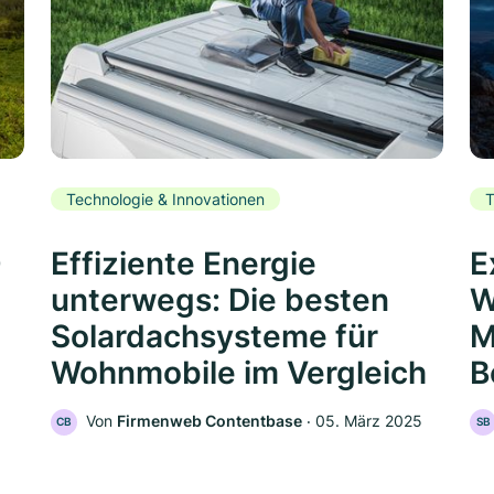
Technologie & Innovationen
T
0
Effiziente Energie
E
unterwegs: Die besten
W
Solardachsysteme für
M
Wohnmobile im Vergleich
B
Von
Firmenweb Contentbase
‧
05. März 2025
CB
SB