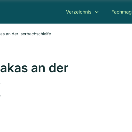
Verzeichnis
Fachmag
as an der Iserbachschleife
akas an der
e
e