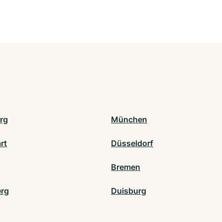
rg
München
rt
Düsseldorf
Bremen
rg
Duisburg