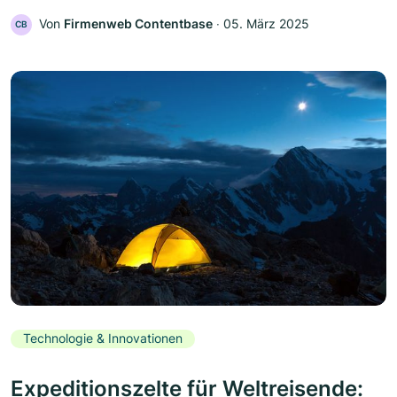
Von
Firmenweb Contentbase
‧
05. März 2025
CB
Technologie & Innovationen
Expeditionszelte für Weltreisende: