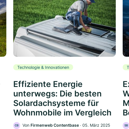
Technologie & Innovationen
T
0
Effiziente Energie
E
unterwegs: Die besten
W
Solardachsysteme für
M
Wohnmobile im Vergleich
B
Von
Firmenweb Contentbase
‧
05. März 2025
CB
SB