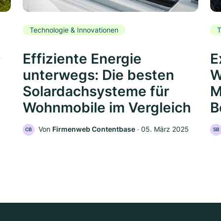
Technologie & Innovationen
T
0
Effiziente Energie
E
unterwegs: Die besten
W
Solardachsysteme für
M
Wohnmobile im Vergleich
B
Von
Firmenweb Contentbase
‧
05. März 2025
CB
SB