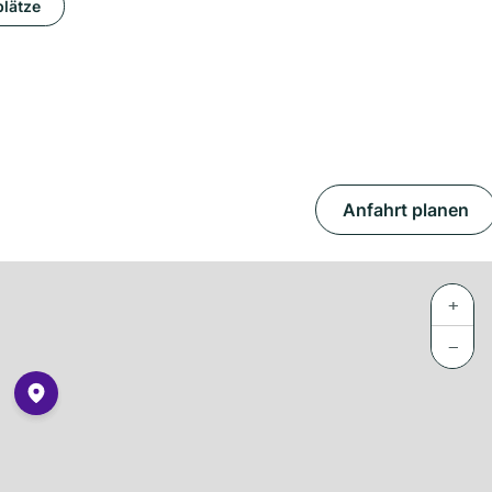
plätze
Anfahrt planen
+
−