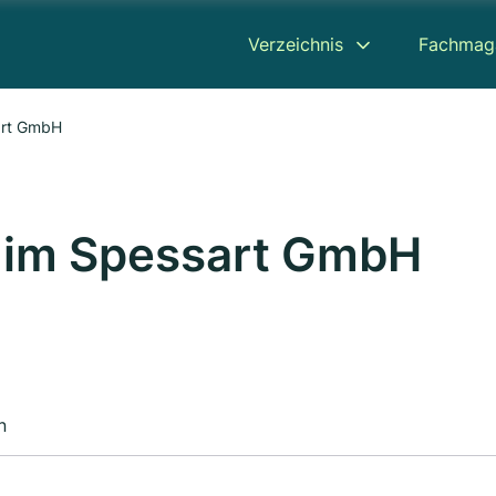
Verzeichnis
Fachmag
art GmbH
 im Spessart GmbH
n