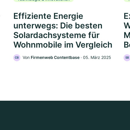
0
Effiziente Energie
E
unterwegs: Die besten
W
Solardachsysteme für
M
Wohnmobile im Vergleich
B
Von
Firmenweb Contentbase
‧
05. März 2025
CB
SB