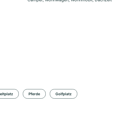
eltplatz
Pferde
Golfplatz