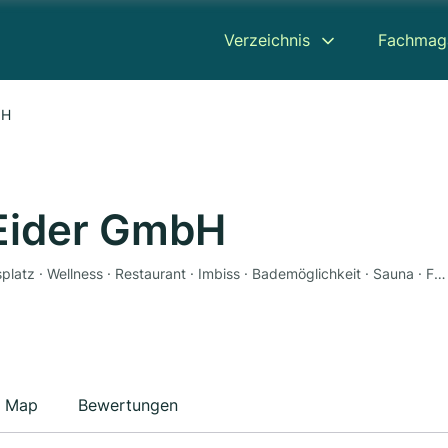
Verzeichnis
Fachmag
bH
Eider GmbH
Campingplatz · Minigolf · Golfplatz · Pferde · Tennisplatz · Wellness · Restaurant · Imbiss · Bademöglichkeit · Sauna · Fahrradverleih · Zeltplatz · Wohnmobile · Ferienwohnung
Map
Bewertungen