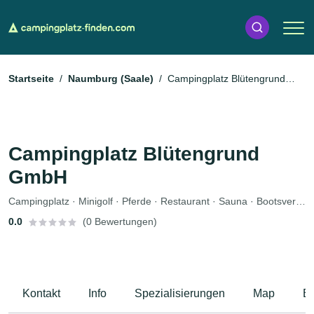
Startseite
Naumburg (Saale)
Campingplatz Blütengrund
GmbH
Campingplatz Blütengrund
GmbH
Campingplatz · Minigolf · Pferde · Restaurant · Sauna · Bootsverleih · Fahrradverleih · Imbiss · Zeltplatz · Wohnmobile
0.0
(0 Bewertungen)
Kontakt
Info
Spezialisierungen
Map
B