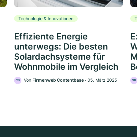
Technologie & Innovationen
T
0
Effiziente Energie
E
unterwegs: Die besten
W
Solardachsysteme für
M
Wohnmobile im Vergleich
B
Von
Firmenweb Contentbase
‧
05. März 2025
CB
SB