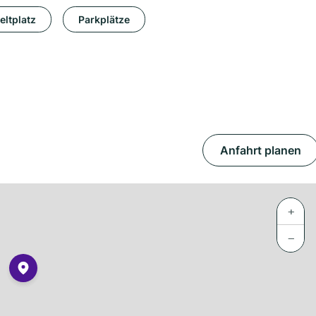
eltplatz
Parkplätze
Anfahrt planen
+
−