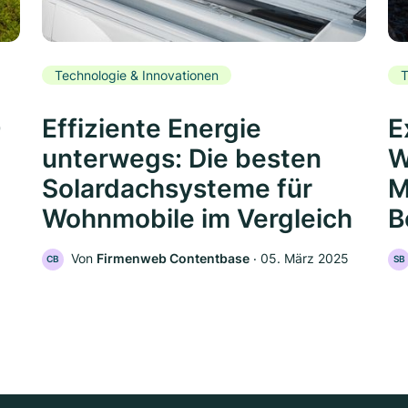
Technologie & Innovationen
T
0
Effiziente Energie
E
unterwegs: Die besten
W
Solardachsysteme für
M
Wohnmobile im Vergleich
B
Von
Firmenweb Contentbase
‧
05. März 2025
CB
SB