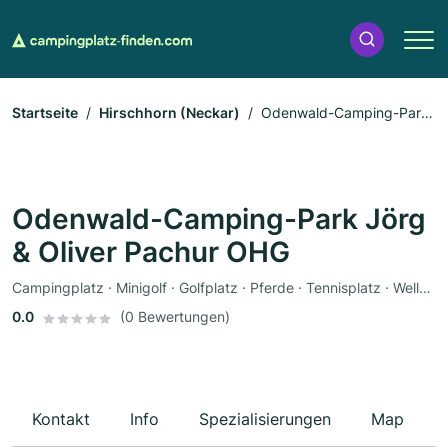
Startseite
Hirschhorn (Neckar)
Odenwald-Camping-Park
Jörg & Oliver Pachur OHG
Odenwald-Camping-Park Jörg
& Oliver Pachur OHG
Campingplatz · Minigolf · Golfplatz · Pferde · Tennisplatz · Wellness · Restaurant · Bademöglichkeit · Bootsverleih · Imbiss · Zeltplatz · Wohnmobile · Parkplätze
0.0
(0 Bewertungen)
Kontakt
Info
Spezialisierungen
Map