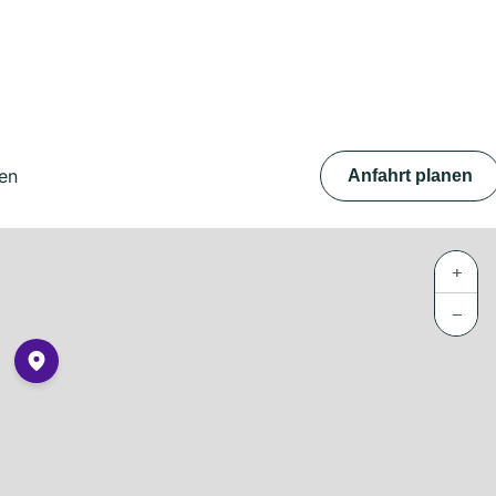
en
Anfahrt planen
+
−