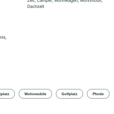
Zelt, Camper, Wohnwagen, Wohnmobil,
Dachzelt
nis,
tplatz
Wohnmobile
Golfplatz
Pferde