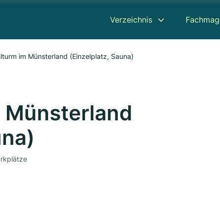
Verzeichnis
Fachmag
turm im Münsterland (Einzelplatz, Sauna)
 Münsterland
una)
arkplätze