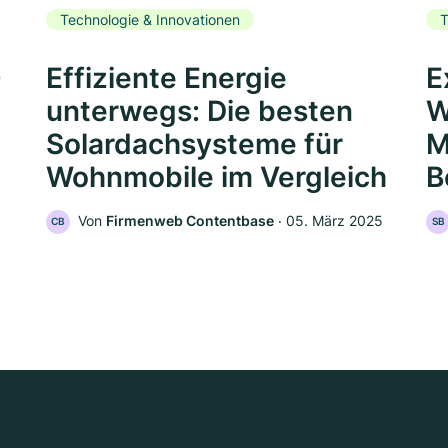
Technologie & Innovationen
T
0
Effiziente Energie
E
unterwegs: Die besten
W
Solardachsysteme für
M
Wohnmobile im Vergleich
B
Von
Firmenweb Contentbase
‧
05. März 2025
CB
SB