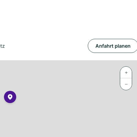
tz
Anfahrt planen
+
−