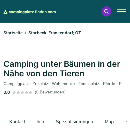
Startseite
Storbeck-Frankendorf; OT
Frankendorf
Camping unter Bäumen in der Nähe von den
Tieren
Camping unter Bäumen in der
Nähe von den Tieren
Campingplatz · Zeltplatz · Wohnmobile · Tennisplatz · Pferde · Parkplätze
0.0
(0 Bewertungen)
Kontakt
Info
Spezialisierungen
Map
B