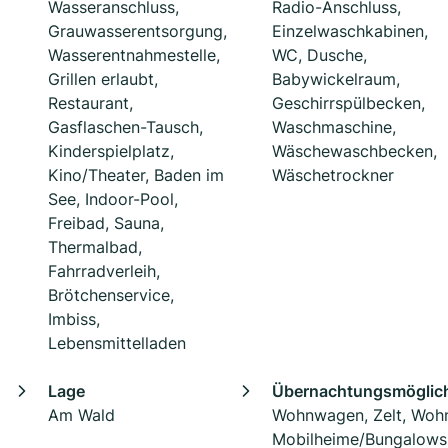
Wasseranschluss,
Radio-Anschluss,
Grauwasserentsorgung,
Einzelwaschkabinen,
Wasserentnahmestelle,
WC, Dusche,
Grillen erlaubt,
Babywickelraum,
Restaurant,
Geschirrspülbecken,
Gasflaschen-Tausch,
Waschmaschine,
Kinderspielplatz,
Wäschewaschbecken,
Kino/Theater, Baden im
Wäschetrockner
See, Indoor-Pool,
Freibad, Sauna,
Thermalbad,
Fahrradverleih,
Brötchenservice,
Imbiss,
Lebensmittelladen
Lage
Übernachtungsmöglich
Am Wald
Wohnwagen, Zelt, Woh
Mobilheime/Bungalows