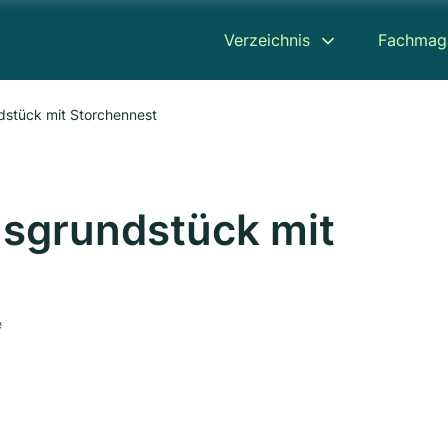
Verzeichnis
Fachmag
dstück mit Storchennest
usgrundstück mit
e