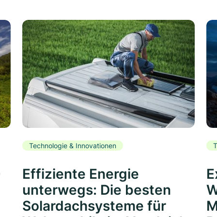
Technologie & Innovationen
T
0
Effiziente Energie
E
unterwegs: Die besten
W
Solardachsysteme für
M