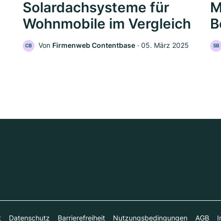
Solardachsysteme für
M
Wohnmobile im Vergleich
B
Von
Firmenweb Contentbase
‧
05. März 2025
CB
SB
t
Datenschutz
Barrierefreiheit
Nutzungsbedingungen
AGB
I