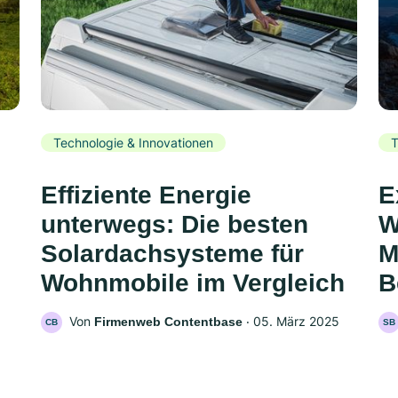
Technologie & Innovationen
T
Effiziente Energie
E
unterwegs: Die besten
W
Solardachsysteme für
M
Wohnmobile im Vergleich
B
Von
‧
05. März 2025
Firmenweb Contentbase
CB
SB