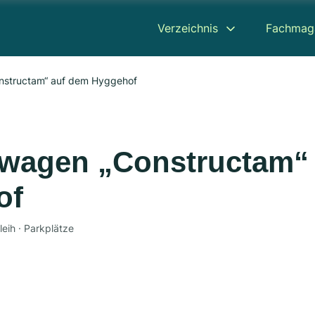
Verzeichnis
Fachmag
structam“ auf dem Hyggehof
wagen „Constructam“
of
leih · Parkplätze