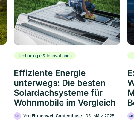
Technologie & Innovationen
T
0
Effiziente Energie
E
unterwegs: Die besten
W
Solardachsysteme für
M
Wohnmobile im Vergleich
B
Von
Firmenweb Contentbase
‧
05. März 2025
CB
SB