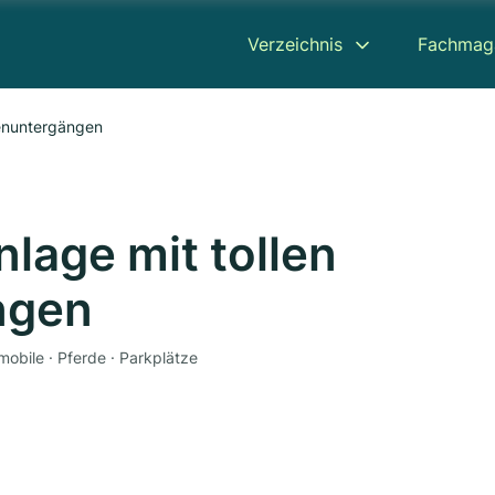
Verzeichnis
Fachmag
nenuntergängen
nlage mit tollen
ngen
obile · Pferde · Parkplätze